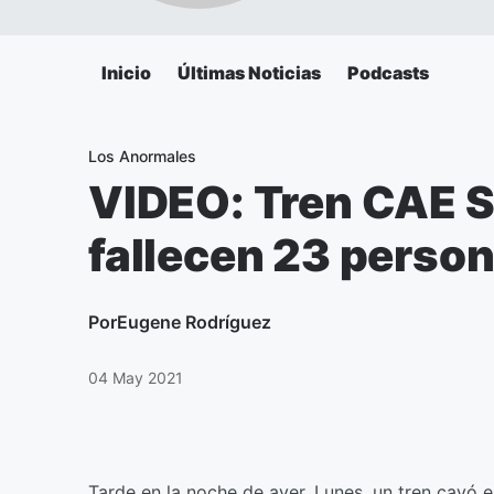
Inicio
Últimas Noticias
Podcasts
Los Anormales
VIDEO: Tren CAE 
fallecen 23 perso
Por
Eugene Rodríguez
04 May 2021
Tarde en la noche de ayer, Lunes, un tren cayó