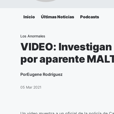
Inicio
Últimas Noticias
Podcasts
Los Anormales
VIDEO: Investigan a
por aparente MAL
Por
Eugene Rodríguez
05 Mar 2021
Un video muestra a un oficial de la policía de C