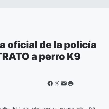
 oficial de la policía
TRATO a perro K9
arolina del Norte balanceando a un perro policía K-9