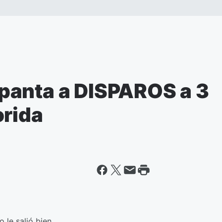
panta a DISPAROS a 3
orida
 le salió bien.