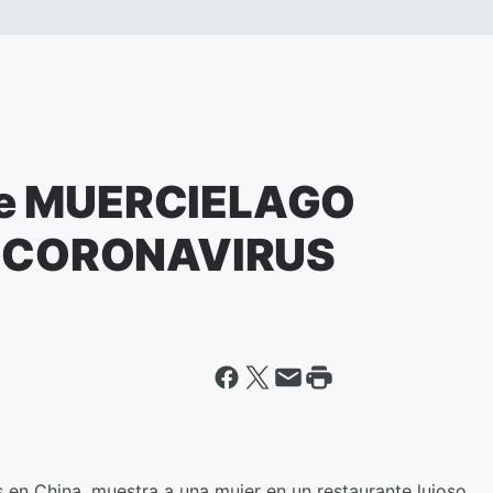
me MUERCIELAGO
el CORONAVIRUS
es en China, muestra a una mujer en un restaurante lujoso