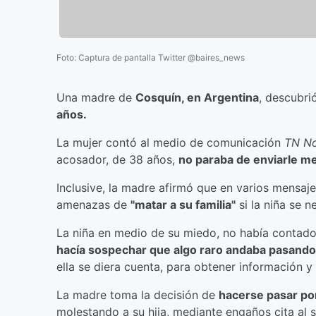
Foto
:
Captura de pantalla Twitter @baires_news
Una madre de
Cosquín, en Argentina
, descubr
años.
La mujer contó al medio de comunicación
TN No
acosador, de 38 años,
no paraba de enviarle 
Inclusive, la madre afirmó que en varios mensajes,
amenazas de
"matar a su familia"
si la niña se n
La niña en medio de su miedo, no había contad
hacía sospechar que algo raro andaba pasando
ella se diera cuenta, para obtener información y 
La madre toma la decisión de
hacerse pasar por
molestando a su hija, mediante engaños cita al 