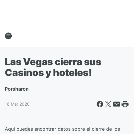
Las Vegas cierra sus
Casinos y hoteles!
Por
sharon
16 Mar 2020
Aqui puedes encontrar datos sobre el cierre de los